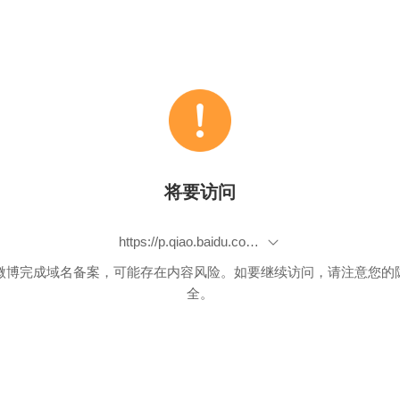
将要访问
https://p.qiao.baidu.com/cps/chat?siteId=5072043&userId=341489&siteToken=a9f27f34746be55364cc9c223803770e
微博完成域名备案，可能存在内容风险。如要继续访问，请注意您的
全。