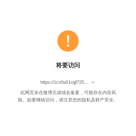
将要访问
https://1cn9a51rqjf725dws347pvfp-wpengine.netdna-ssl.com/wp-content/uploads/2020/02/short-video-of-the-first-delivery-by-JD-autonumous-delivery-robot-in-Wuhan.mp4
此网页未在微博完成域名备案，可能存在内容风
险。如要继续访问，请注意您的隐私及财产安全。