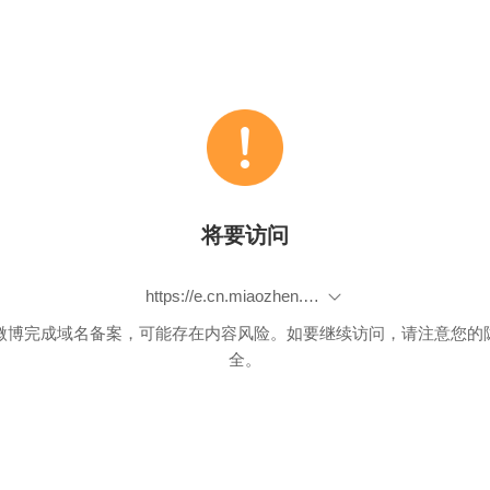
将要访问
https://e.cn.miaozhen.com/r/k=2164149&p=7ZDjL&dx=__IPDX__&rt=2&o=https://mfanxing.kugou.com/cterm/program_subject/m/views/index.html/3873?h5inx5=1&source=26&outBookSource=26
微博完成域名备案，可能存在内容风险。如要继续访问，请注意您的
全。