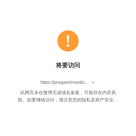
将要访问
https://proquestmeetings.webex.com/proquestmeetings/onstage/g.php?MTID=ee50c4290e60d70ee62b3bca1f886f259
此网页未在微博完成域名备案，可能存在内容风
险。如要继续访问，请注意您的隐私及财产安全。