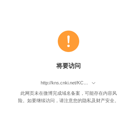
将要访问
http://kns.cnki.net/KCMS/detail/detail.aspx?dbcode=CJFQ&dbname=cjfdlast2020&filename=sysy201911021&v=MTg0NjdmWU9kdUZ5RGtWci9JRmhUNFY3RzRIOWpOcm85SF
此网页未在微博完成域名备案，可能存在内容风
险。如要继续访问，请注意您的隐私及财产安全。