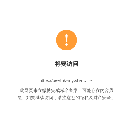
将要访问
https://beelink-my.sharepoint.com/:f:/g/personal/firmwareservice_beelink_onmicrosoft_com/Ei14jhZ_UA1HlgD2ziz-8rYBEZMRCT8jDLIXcloCZCp4aQ?e=UxPdJR
此网页未在微博完成域名备案，可能存在内容风
险。如要继续访问，请注意您的隐私及财产安全。