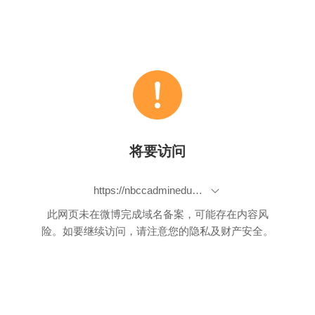
将要访问
https://nbccadminedupl-my.sharepoint.com/:f:/g/personal/vposy_x2_tn/EhtX6Fx26_9Dhhvr3MUkCpIBSKmVpoxTGAttFuIlICBamw
此网页未在微博完成域名备案，可能存在内容风
险。如要继续访问，请注意您的隐私及财产安全。