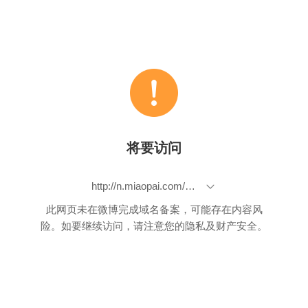
将要访问
http://n.miaopai.com/media/ZwwGiV34wFCs4dFMMbl1-Q7BgiUjFZQe
此网页未在微博完成域名备案，可能存在内容风
险。如要继续访问，请注意您的隐私及财产安全。