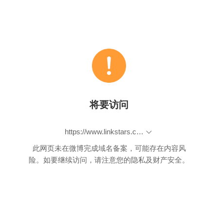
将要访问
https://www.linkstars.com/click?e=sQhAe7dTizcSllFf.0NpmoMpj5xpCoMoC8Tdj8Oc6gOpm4Qc34OdmkNcmhAcjtzcz4Qd6cUcSgVc64Ndz4UemlAcz8TdCpCdzsPczhBdj8TdjwOcmoUcP8OemdydzwSdSlCd3pCpmgQoScRcjxBpz0PczBycj0TpmcNpjBydm4RoS8Sd3kSd31CoSlypC9xkDlmqnFGl4heoBtGtRhahRhWujtadkpOlCYMj50NdndicjlEjnBTdmR2qSMRc4JKhAlgrQpLu6t5olhkc3hprTBgpAl1gAZFukoNultoqDx7q31glQd5iQVHqjdmuzd5gQZqcAFhu4ITcPgNrj5bjR9kqCETqBgThBBjj2Jh
此网页未在微博完成域名备案，可能存在内容风
险。如要继续访问，请注意您的隐私及财产安全。