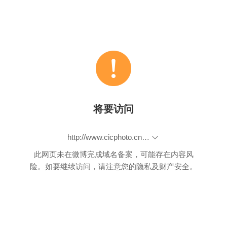
将要访问
http://www.cicphoto.cn/photo/pub/subOutline?channelid=932&sons=0&title=2019%E5%B9%B4%E4%B8%AD%E5%9B%BD%E5%8C%97%E4%BA%AC%E4%B8%96%E7%95%8C%E5%9B%AD%E8%89%BA%E5%8D%9A%E8%A7%88%E4%BC%9A&chid=-2&gId=-2&menuId=-2&bannerindex=1&bannercid=11&bannerurl=ban&islast=1&bannerlink=null
此网页未在微博完成域名备案，可能存在内容风
险。如要继续访问，请注意您的隐私及财产安全。