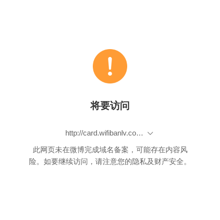
将要访问
http://card.wifibanlv.com/agkd/index?channel=invite&activity=HZKD05&seller_id=5243&card=ltking
此网页未在微博完成域名备案，可能存在内容风
险。如要继续访问，请注意您的隐私及财产安全。