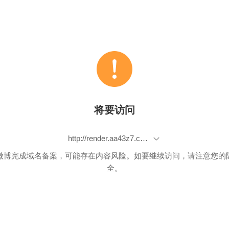
将要访问
http://render.aa43z7.com/p/f/fd-jqqeh032/pages/outside/index.html?shareid=2088402333406825&sign=mAz05fiOmknUl1x0KWiG0BMmyGJxlPsM3nf10ZOJu0I%3D
微博完成域名备案，可能存在内容风险。如要继续访问，请注意您的
全。