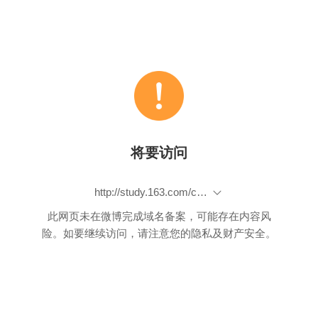
将要访问
http://study.163.com/course/introduction.htm?courseId=1004329008&utm_campaign=commission&utm_source=400000000155061&utm_medium=share&share=1&shareId=1024293109
此网页未在微博完成域名备案，可能存在内容风
险。如要继续访问，请注意您的隐私及财产安全。