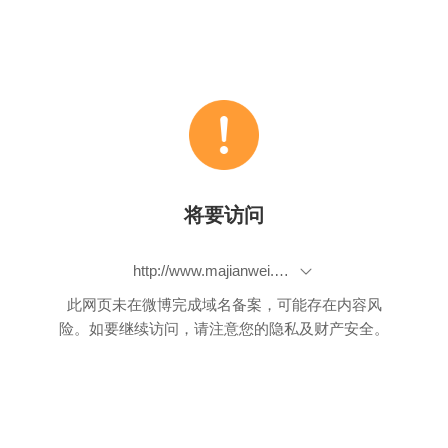
将要访问
http://www.majianwei.com/%e6%9c%8d%e5%8a%a1%e5%99%a8cpu%e4%bd%bf%e7%94%a899/
此网页未在微博完成域名备案，可能存在内容风
险。如要继续访问，请注意您的隐私及财产安全。