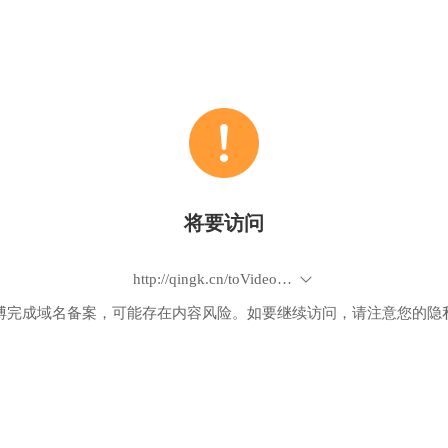
将要访问
http://qingk.cn/toVideoDetailorderContent.do?id=386151&copID=803722&channelID=74122&from=timeline&isappinstalled=0
博完成域名备案，可能存在内容风险。如要继续访问，请注意您的隐