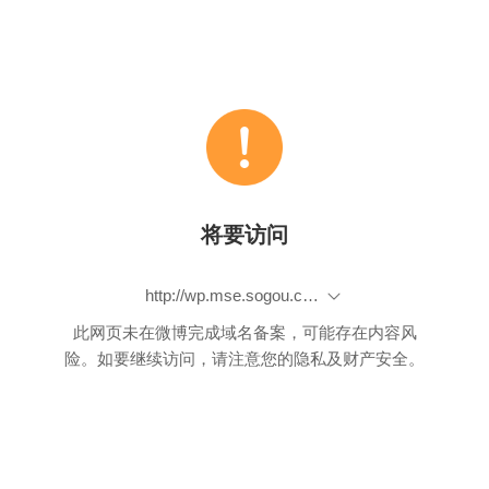
将要访问
http://wp.mse.sogou.com/share.html?type=link&id=http%3A%2F%2Farxiv.org%2Fabs%2F1507.06411&h=1282&title=%5B1507.06411%5D+Arbitrariness+of+peer+review%3A+A+Bayesian+analysis+of+the+NIPS+experiment&ms=false&src=weibo
此网页未在微博完成域名备案，可能存在内容风
险。如要继续访问，请注意您的隐私及财产安全。