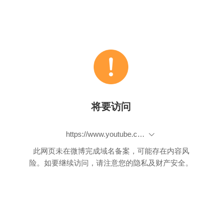
将要访问
https://www.youtube.com/watch?v=JHkUpBHFu1w&index=6&list=PL_P0uCtIMKtnZHOi7wTq0sDzf2Me2zsJD
此网页未在微博完成域名备案，可能存在内容风
险。如要继续访问，请注意您的隐私及财产安全。