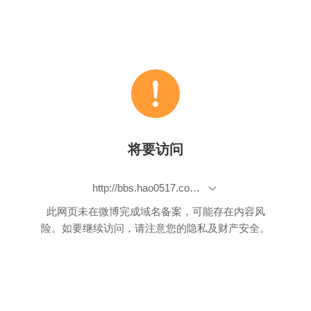
将要访问
http://bbs.hao0517.com/forum.php?mod=viewthread&tid=233659&page=1&extra=#pid1002486#0-tsina-1-98054-397232819ff9a47a7b7e80a40613cfe1
此网页未在微博完成域名备案，可能存在内容风
险。如要继续访问，请注意您的隐私及财产安全。