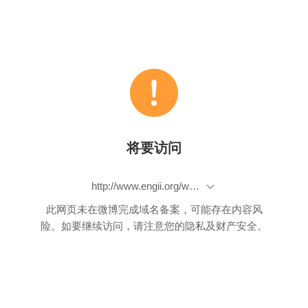
将要访问
http://www.engii.org/workshop/naa/?utm_campaign=naa&utm_source=e_cp&utm_medium=conf_2016ws2_naa3_20160921_cfp_87949
此网页未在微博完成域名备案，可能存在内容风
险。如要继续访问，请注意您的隐私及财产安全。