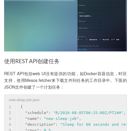
使用REST API创建任务
REST API包括web UI没有提供的功能，如Docker容器信息，时区
支持，使用Mesos fetcher来下载文件到任务的工作目录中。下面的
JSON文件创建了一个计划任务：
new-sleep-job.json
1
{
2
"schedule"
: 
"R/2016-08-05T06:25:00Z/PT24H"
,  
3
"name"
: 
"new-sleep-job"
,
4
"description"
: 
"Sleep for 60 seconds and retu
5
"cpus"
: 
0.5
,