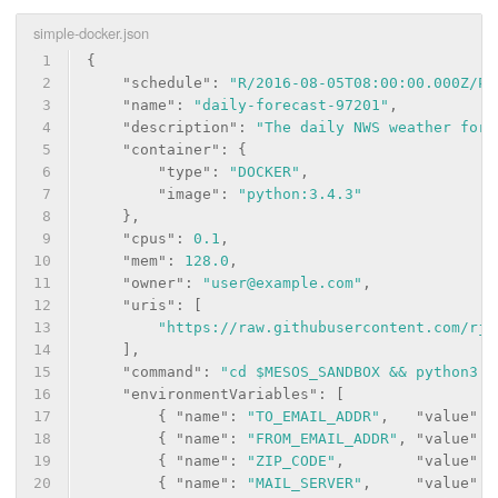
simple-docker.json
1
{
2
"schedule"
: 
"R/2016-08-05T08:00:00.000Z/PT
3
"name"
: 
"daily-forecast-97201"
,
4
"description"
: 
"The daily NWS weather fore
5
"container"
: {
6
"type"
: 
"DOCKER"
,
7
"image"
: 
"python:3.4.3"
8
    },
9
"cpus"
: 
0.1
,
10
"mem"
: 
128.0
,
11
"owner"
: 
"user@example.com"
,
12
"uris"
: [
13
"https://raw.githubusercontent.com/rji
14
    ],
15
"command"
: 
"cd $MESOS_SANDBOX && python3 e
16
"environmentVariables"
: [
17
        { 
"name"
: 
"TO_EMAIL_ADDR"
,   
"value"
: 
18
        { 
"name"
: 
"FROM_EMAIL_ADDR"
, 
"value"
: 
19
        { 
"name"
: 
"ZIP_CODE"
,        
"value"
: 
20
        { 
"name"
: 
"MAIL_SERVER"
,     
"value"
: 