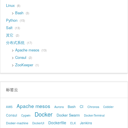
Linux
8
Bash
3
Python
15
Salt
13
其它
2
分布式系统
17
Apache mesos
13
Consul
2
ZooKeeper
1
标签云
Apache mesos
CI
Bash
Aurora
Chronos
AWS
Cobbler
Docker
Docker Swarm
Consul
Cygwin
Docker-Terminal
Dockerfile
Jenkins
Docker-machine
DockerUI
ELK