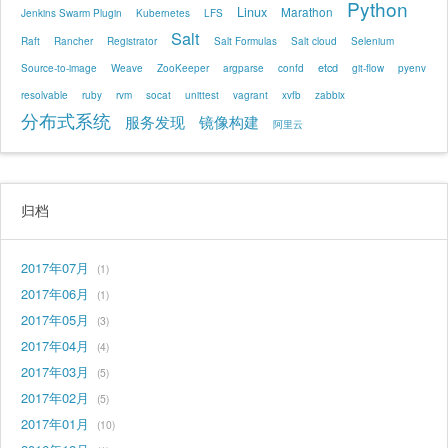
Python
Linux
Marathon
Jenkins Swarm Plugin
Kubernetes
LFS
Salt
Raft
Rancher
Registrator
Salt Formulas
Salt cloud
Selenium
etcd
Source-to-image
Weave
ZooKeeper
argparse
confd
git-flow
pyenv
resolvable
ruby
rvm
socat
unittest
vagrant
xvfb
zabbix
分布式系统
服务发现
镜像构建
阿里云
归档
2017年07月
1
2017年06月
1
2017年05月
3
2017年04月
4
2017年03月
5
2017年02月
5
2017年01月
10