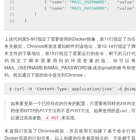
21
        { 
"name"
: 
"MAIL_USERNAME"
,   
"value"
: 
22
        { 
"name"
: 
"MAIL_PASSWORD"
,   
"value"
: 
23
    ]
24
}
上述代码第5-8行指定了需要使用的Docker镜像，第11行指定了当任
务失败后，Chronos将发送通知邮件到该地址，第12-14行指定了脚
本文件的下载地址，第15行指定了需要运行的命令，剩下的几行代
码指定了脚本需要用到的环境变量的值。你可以将
MAIL_USERNAME和MAIL_PASSWORD换成你gmail的账号和密
码。然后通过下面的命令提交到Chronos：
如果要更新一个已经存在的任务的配置，只需要将同样的JSON文
档使用HTTP的
PUT
方法而不是
POST
方法。如果使用的是curl，可
以通过添加参数
来实现。
-X PUT
本篇我们安装了Chronos框架，并且使用它创建了基于命令行和
Docker容器的计划任务。以上创建的任务都是独立的、不依赖于其