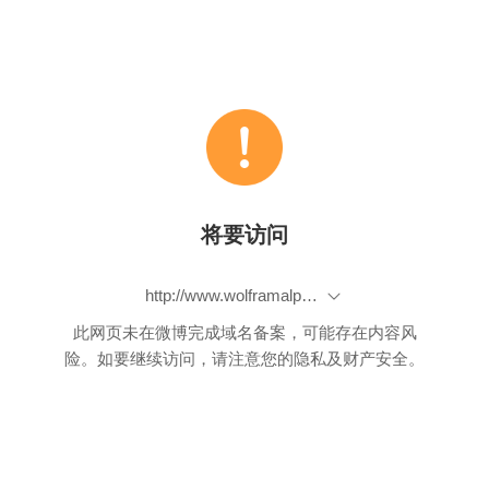
将要访问
http://www.wolframalpha.com/share/clip?f=d41d8cd98f00b204e9800998ecf8427ek4757scvv2
此网页未在微博完成域名备案，可能存在内容风
险。如要继续访问，请注意您的隐私及财产安全。