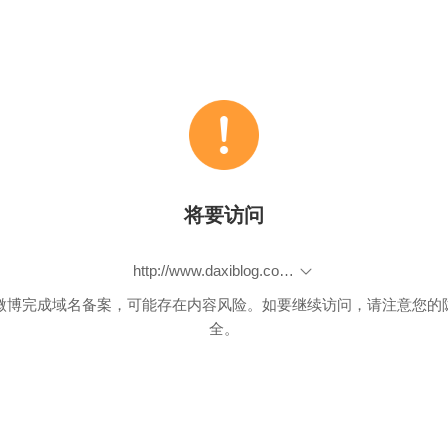
将要访问
http://www.daxiblog.com/2016/05/31/%E5%9C%A8%E6%88%91%E7%9A%84%E6%96%87%E6%9C%AC%E7%BC%96%E8%BE%91%E5%99%A8%E4%B8%AD%E4%BD%BF%E7%94%A8source-code-pro%E5%AD%97%E4%BD%93sublime%E3%80%81notepad/
微博完成域名备案，可能存在内容风险。如要继续访问，请注意您的
全。