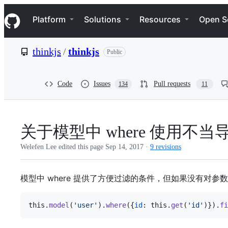
S
Navigation Menu
k
Platform
Solutions
Resources
Open S
i
p
t
thinkjs
/
thinkjs
Public
o
c
o
n
Code
Issues
Pull requests
134
11
t
e
n
t
关于模型中 where 使用不当
Welefen Lee edited this page
Sep 14, 2017
·
9 revisions
模型中 where 提供了方便过滤的条件，但如果没有对参数
this
.
model
(
'user'
)
.
where
(
{
id
: 
this
.
get
(
'id'
)
}
)
.
fi