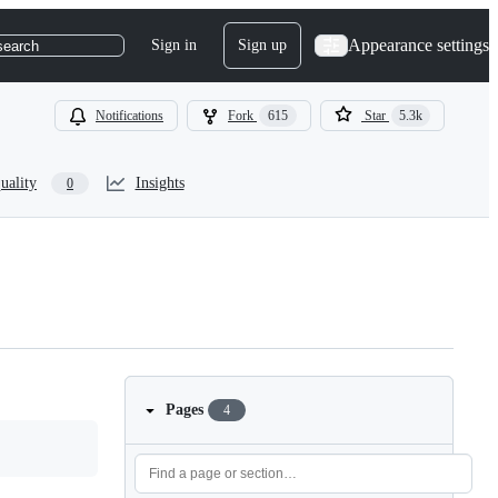
Appearance settings
Sign in
Sign up
search
Notifications
Fork
615
Star
5.3k
uality
Insights
0
Pages
4