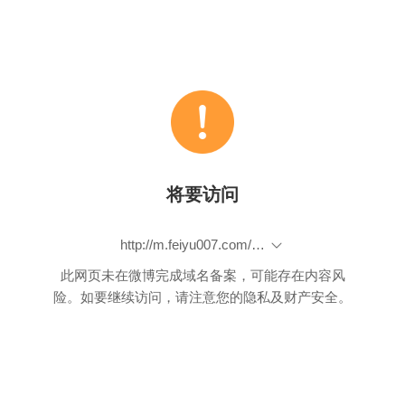
将要访问
http://m.feiyu007.com/mallIndex/goodsDetail.htm?lGoodsId=21989&isCollect=1&13132425167
此网页未在微博完成域名备案，可能存在内容风
险。如要继续访问，请注意您的隐私及财产安全。