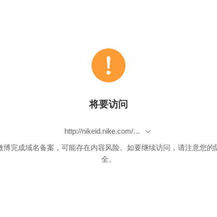
将要访问
http://nikeid.nike.com/nikeid/index.jsp?promoID=sina_weibo#launchBuilder,sportculture.24095.0,_616631313130395f6a616e2e2e312e35,3889483,319918714
微博完成域名备案，可能存在内容风险。如要继续访问，请注意您的
全。