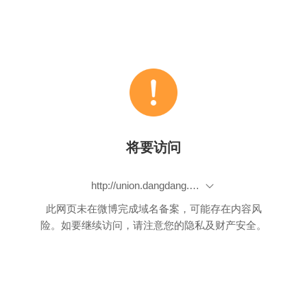
将要访问
http://union.dangdang.com/transfer.php?sys_id=1&ad_type=10&from=P-285716&backurl=http%3A%2F%2Fproduct.dangdang.com%2Fproduct.aspx%3Fproduct_id%3D20427584
此网页未在微博完成域名备案，可能存在内容风
险。如要继续访问，请注意您的隐私及财产安全。