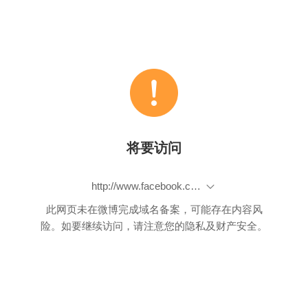
将要访问
http://www.facebook.com/photo.php?fbid=480388585364014&set=a.358219400914267.78117.353354438067430&type=1&theater
此网页未在微博完成域名备案，可能存在内容风
险。如要继续访问，请注意您的隐私及财产安全。