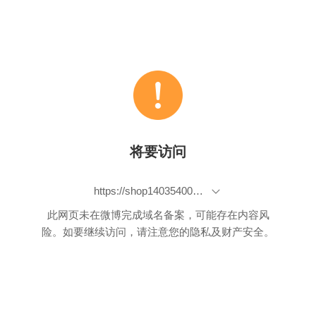
将要访问
https://shop140354009.taobao.com/shop/view_shop.htm?spm=a230r.1.14.4.ada563cblcE0eV&user_number_id=2677528533
此网页未在微博完成域名备案，可能存在内容风
险。如要继续访问，请注意您的隐私及财产安全。